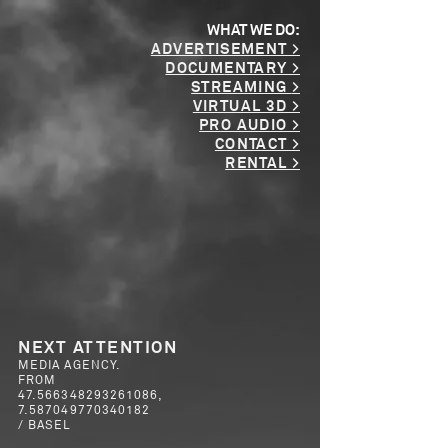
WHAT WE DO:
ADVERTISEMENT >
DOCUM
ENTARY >
STREAMING
>
VIRTUAL 3D >
PRO AUDIO >
CONTACT >
RENTAL >
NEXT ATTENTION
MEDIA AGENCY.
FROM
47.566348293261086
,
7.587049770340182
/ BASEL